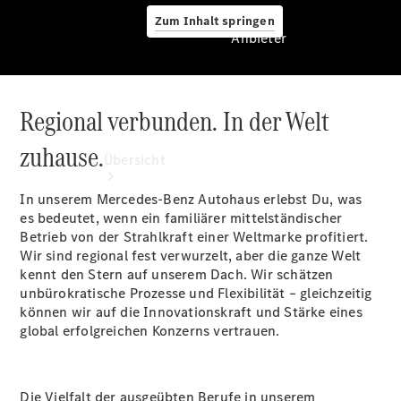
Zum Inhalt springen
Anbieter
Regional verbunden. In der Welt
Anbieter
zuhause.
Übersicht
In unserem Mercedes-Benz Autohaus erlebst Du, was
es bedeutet, wenn ein familiärer mittelständischer
Betrieb von der Strahlkraft einer Weltmarke profitiert.
Wir sind regional fest verwurzelt, aber die ganze Welt
kennt den Stern auf unserem Dach. Wir schätzen
unbürokratische Prozesse und Flexibilität – gleichzeitig
Startseite
können wir auf die Innovationskraft und Stärke eines
Ansprechpartner
global erfolgreichen Konzerns vertrauen.
finden
Beratung
vereinbaren
Die Vielfalt der ausgeübten Berufe in unserem
Servicetermin