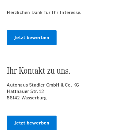
Herzlichen Dank für Ihr Interesse.
Ansprechpartner
Jetzt bewerben
Kontaktformular
Unternehmensinformationen
Leistungen
Ihr Kontakt zu uns.
Autohaus Stadler GmbH & Co. KG
Hattnauer Str. 12
Autohaus
88142 Wasserburg
Nutzfahrzeuge
Lackiererei
Waschhaus
Jetzt bewerben
Tankstelle
Karriere bei
Stadler