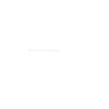
Service & Zubehör
Übersicht
Reifen &
Kompletträder