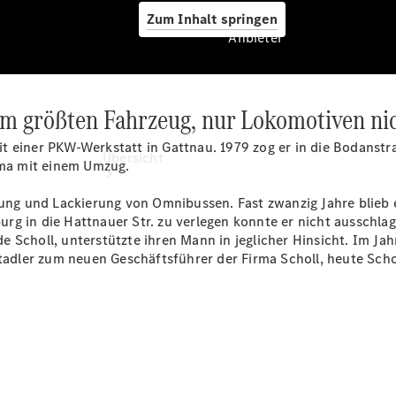
Zum Inhalt springen
Anbieter
um größten Fahrzeug, nur Lokomotiven nic
Anbieter
t einer PKW-Werkstatt in Gattnau. 1979 zog er in die Bodanst
Übersicht
irma mit einem Umzug.
tzung und Lackierung von Omnibussen. Fast zwanzig Jahre blieb 
g in die Hattnauer Str. zu verlegen konnte er nicht ausschlage
 Scholl, unterstützte ihren Mann in jeglicher Hinsicht. Im Jah
Stadler zum neuen Geschäftsführer der Firma Scholl, heute Sch
Startseite
Ansprechpartner
finden
Beratung
vereinbaren
Servicetermin